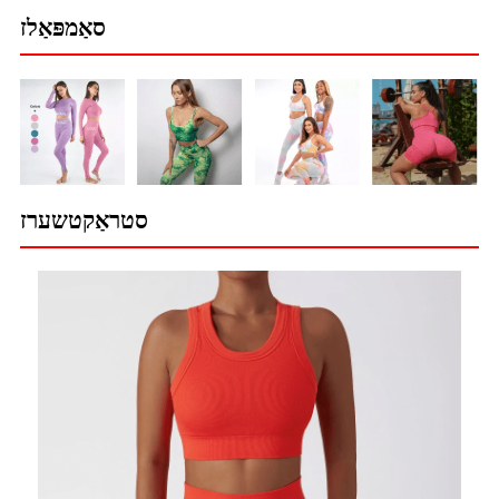
סאַמפּאַלז
סטראַקטשערז