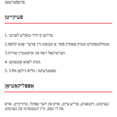
פּרעפֿערענצן.
פֿעיִקייטן
1. פרויען ס הויך-טאַליע לעגינגז.
2.אַטהלעאַסורע שטיק פּאַסיק פֿאַר אַ שטאָט גיין אָדער יאָגאַ קלאַס.
3.ווערטיקאַל ראָוז פון אויפשטיין שורות.
4. מנהג לאָגאָ אָננעמען.
5. 13% ספּאַנדעקס / 87% ניילאָן.
אַפּפּליקאַטיאָן
געניטונג, דזשאַגינג, פרייַע צייַט, אויס פון דער שפּיגל, טויגיקייַט, אויס
פון די גאַס, קיין ינטענסיטי פון געניטונג.