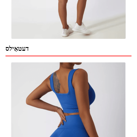
דעטאַילס