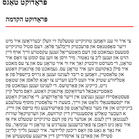
פּראָדוקט טאַגס
פּראָדוקט הקדמה
צי איר ווי ענג וואָמען טויגיקייט שטעלט? זיי וועלן יבערראַשן איר מיט
זייער סאָפטנאַס און פּרעכטיק ווייַבלעך פּלאַן. דעם סטיל טויגיקייט
סטעעס געמאכט פון דעם מאַטעריאַל זענען עקסטרע ווייך אויף דיין
הויט און זענען ליב צו נאַטור. מיר וויסן אַז ווען עס קומט צו וואָס איר
טראָגן, די מערסט וויכטיק זאַך איז ווי איר טראָגן עס און צי עס מאכט
איר פילן באַקוועם ווען איר טראָגן עס. געמאכט פון אָרגאַניק וואַטע
און עלאַסטיין, וואָמען ס ריבד לעגינגז זענען אַ גרויס בייַשפּיל פון אַ
אַטליזורע שטיק איר וועט ליבע ווערינג צו יאָגאַ קלאסן און שטאָט
גייט, כייקינג און פּאַרטיעס. די לעגינגז זענען געמאכט פון
סאַסטיינאַבאַל דערוואַקסן אָרגאַניק וואַטע, וואָס מיטל קיין
פּעסטאַסיידז זענען געניצט אין זייער פּראָדוקציע. די אָרגאַניק וואַטע
איז יקסעפּשנאַלי גלאַט און ווייך, בשעת די עלאַסטיין מוסיף עטלעכע
בייגיקייַט און איז מער טאָלעראַנט פון פאַרשידענע גוף טייפּס און ווייץ.
א העכער טאַליע אַקסענטוייץ דיין קורוועס, און ווערטיקאַל שורות
לענגטאַן דיין לעגס. אן אנדער נוץ פון דעם טויגיקייט שטעלט איז אַז
איר טאָן ניט האָבן צו פאַרברענגען ענערגיע צו טראָגן זיי ענימאָר, עס
איז נאָר אַ גאַנג פון וואָס ריכטן קליידער. איר קענען גלייך קלייַבן
סטיילז און פארבן צו אויסדריקן דיין אייגענע עסטעטיש און