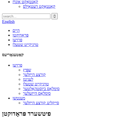
קאָנטאַקט אונדז
קאָנטאַקט דעטאַילס
English
היים
פּראָדוקטן
פרויען
טויגיקייט שטעלן
קאַטעגאָריעס
פרויען
שפּיץ
קורצע הייזלעך
לעגינגז
טויגיקייט שטעלן
סימלאַס ביוסטהאַלטער
סימלאַס הייזעלעך
מענטשן
סייקלינג קורצע הייזלעך
פיטשערד פּראָדוקטן