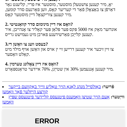
יאָ, מיר קענען צושטעלן מוסטער, מוסטער איז פריי, קליענט נאָר
דאַרפֿן צו באַצאָלן פֿאַר די קעריער קאָס, ווען פאַרנעם סדר קומען,
מיר קענען צוריקצאָל דיין מוסטער קאָס.
2. וואָס איז דיין מינימום סדר קוואַנטיטי?
אונדזער מאָק איז 5000 פּקס פּער פּלאַן פּער קאָליר צו אָנהייבן, איר
קענען קלייַבן פאַרשידענע פארבן מיט געמישט גרייס.
3.בעסט וועג צו וואַשן די?
צו זיין זיכער איר קענען דרייען זיי ין אויס און וואַשן אויף מילד מיט
קאַלט וואַסער.
4. וואָס איז דיין צאָלונג טערמין?
מיר קענען אָננעמען 30% אין שטייַגן, 70% איידער טראַנספּאָרט.
פֿריִער:
כאָולסייל מנהג לאָגאָ הויך טאַליע ווייך באַקוועם בייקער
קורצע הייזלעך פֿאַר וואָמען
ווייַטער:
אָעם הויך שטיצן וואָמענס פיטנעסס קליידער פיטנעסס שפּיץ
וואָמען