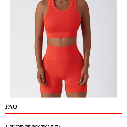
FAQ
1. קענען איר צושטעלן מוסטער?