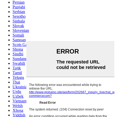
Persian
Punjabi
Serbian
Sesotho
Sinhala
Slovak
Slovenian
Somali
Samoan
Scots Gaelic
Shona
Sindhi
Sundanese
Swahili
Tajik
Tamil
Telugu
Thai
Ukrainian
Urdu
Uzbek
Vietnamese
Welsh
Xhosa
Yiddish