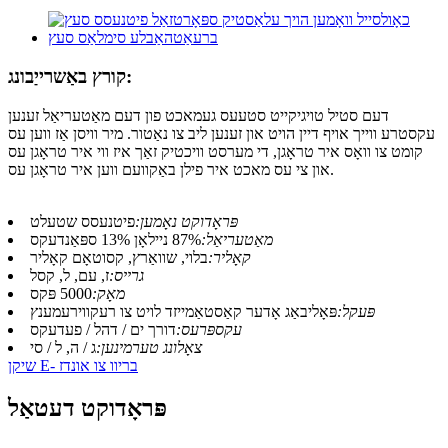
קורץ באַשרייַבונג:
דעם סטיל טויגיקייט סטעעס געמאכט פון דעם מאַטעריאַל זענען
עקסטרע ווייך אויף דיין הויט און זענען ליב צו נאַטור. מיר וויסן אַז ווען עס
קומט צו וואָס איר טראָגן, די מערסט וויכטיק זאַך איז ווי איר טראָגן עס
און צי עס מאכט איר פילן באַקוועם ווען איר טראָגן עס.
פּראָדוקט נאָמען:
פיטנעסס שטעלט
מאַטעריאַל:
87% ניילאָן 13% ספּאַנדעקס
קאָליר:
בלוי, שוואַרץ, קסוטאָם קאָליר
גרייס:
ז, עם, ל, קסל
מאָק:
5000 פּקס
פּעקל:
פּאָליבאַג אָדער קאַסטאַמייזד לויט צו רעקווירעמענץ
עקספּרעס:
דורך ים / דהל / פעדעקס
צאָלונג טערמינען:
ג / ה, ל / סי
שיקן E- בריוו צו אונדז
פּראָדוקט דעטאַל