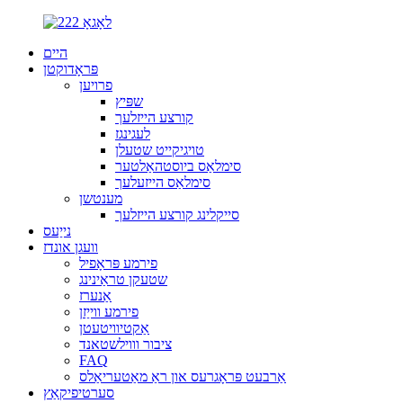
היים
פּראָדוקטן
פרויען
שפּיץ
קורצע הייזלעך
לעגינגז
טויגיקייט שטעלן
סימלאַס ביוסטהאַלטער
סימלאַס הייזעלעך
מענטשן
סייקלינג קורצע הייזלעך
נייַעס
וועגן אונדז
פירמע פּראָפיל
שטעקן טראַינינג
אַנערז
פירמע ווייַזן
אַקטיוויטעטן
ציבור וווילשטאנד
FAQ
אַרבעט פּראָגרעס און ראַ מאַטעריאַלס
סערטיפיקאַץ