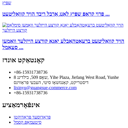
פרוי קראָפּ שפּיץ לאַנג אַרבל ריבד הויך קוואַליטעט ...
הויך קוואַליטעט ברעאַטהאַבלע יאָגאַ קורצע הייזלעך וואָמען
סעאַמל ...
קאָנטאַקט אונדז
+86-15931738736
שאָפּ 509, בילדינג 8, Yihe Plaza, Jiefang West Road, Yunhe
דיסטריקט, קאַנגזשאָו סיטי, העבעי פּראַווינס
lixinyu@guangsue-commerce.com
+86-15931738736
אינפֿאָרמאַציע
פּראָדוסעד פּראָדוקטן
סיטעמאַפּ.קסמל