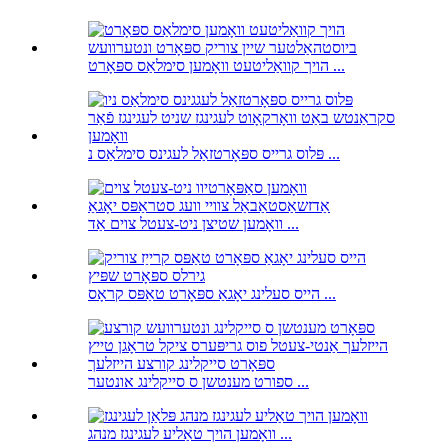
הויך קוואַליטעט וואָמען סימלאַס ספּאָרט ...
פּלוס גרייס ספּאָרטזאַל לעגינס סימלאַס נ ...
וואָמען שטיצן ניט-צעטל צוים אַד ...
הייס סעלינג יאָגאַ ספּאָרט טאַפּס קראָס ...
ספורט מענטשן ס סייקלינג אונטער ...
וואָמען הויך טאַליע לעגינגז מנהג ...