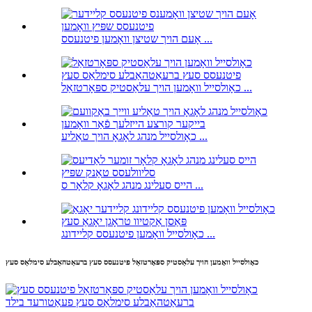
אָעם הויך שטיצן וואָמען פיטנעסס ...
כאָולסייל וואָמען הויך עלאַסטיק ספּאָרטזאַל ...
כאָולסייל מנהג לאָגאָ הויך טאַליע ...
הייס סעלינג מנהג לאָגאָ קלאָר ס ...
כאָולסייל וואָמען פיטנעסס קליידונג ...
כאָולסייל וואָמען הויך עלאַסטיק ספּאָרטזאַל פיטנעסס סעץ ברעאַטהאַבלע סימלאַס סעץ