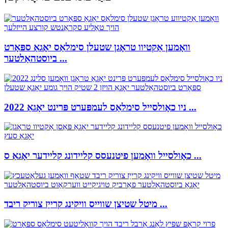
וואָמען אַקטיוו טראָגן שטעלן סימלאַס יאָגאַ ספּאָרט
ביוסטהאַלטער ...
2022 ניו כאָולסייל סימלאַס לעמפּערט פּרינט יאָגאַ ...
כאָולסייל וואָמען פיטנעסס קליידונג קליידער יאָגאַ ס ...
מיטל שטיצן שווייס וויקינג קרייַז צוריק ריבד ...