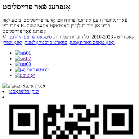
אָנפרעג פֿאַר פּרייסליסט
פֿאַר ינקוועריז וועגן אונדזער פּראָדוקטן אָדער פּרייסליסט, ביטע לאָזן
אונדז דיין E- בריוו און מיר וועלן זיין קאָנטאַקט אין 24 שעה.
אָנפרעג פֿאַר פּרייסליסט
© קאַפּירייט - 2010-2023: כל הזכויות שמורות.
סימלאַס קורצע הייזלעך
,
,
יאָגאַ טאַפּס פֿאַר וואָמען
,
ספּאָרט ביוסטהאַלטער
,
יאָגאַ שפּיץ
שיקן בליצפּאָסט