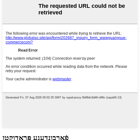
פֿאַרבונדענע פּראָדוקטן