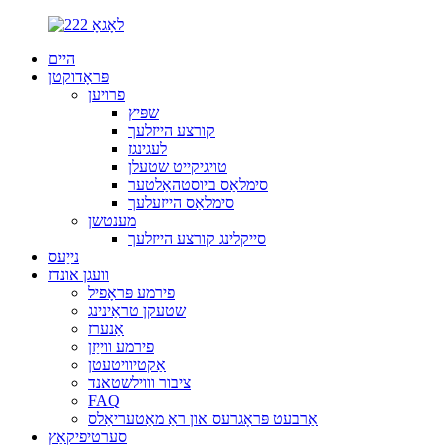
היים
פּראָדוקטן
פרויען
שפּיץ
קורצע הייזלעך
לעגינגז
טויגיקייט שטעלן
סימלאַס ביוסטהאַלטער
סימלאַס הייזעלעך
מענטשן
סייקלינג קורצע הייזלעך
נייַעס
וועגן אונדז
פירמע פּראָפיל
שטעקן טראַינינג
אַנערז
פירמע ווייַזן
אַקטיוויטעטן
ציבור וווילשטאנד
FAQ
אַרבעט פּראָגרעס און ראַ מאַטעריאַלס
סערטיפיקאַץ