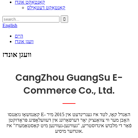
קאָנטאַקט אונדז
קאָנטאַקט דעטאַילס
English
היים
וועגן אונדז
וועגן אונדז
CangZhou GuangSu E-
Commerce Co., Ltd.
קאַנגזשאָו גואַנגסו E- האַנדל קאָו, לטד איז געגרינדעט אין 2015 מיר
האָבן מער ווי צוואַנציק יאָר דערפאַרונג אין דעוועלאָפּינג פּראָדוקטן
פֿאַר די מלבוש אינדוסטריע, "געווינען-געווינען מיט קאַסטאַמערז" איז
אונדזער מיסיע.