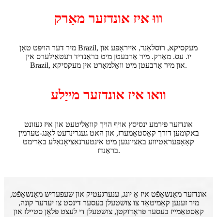
װוּ איז אונדזער מאַרק
מיר דער הויפּט טאָן Brazil, מעקסיקא, רוסלאַנד, אייראָפּע און
יו. עס. מאַרק. מיר אַרבעטן מיט בראַנדיד רעטאַילערס אין
Brazil, און מיר אַרבעטן מיט וואַלמאַרט אין מעקסיקא.
וואו איז אונדזער מייַלע
אונדזער פירמע ינסיסץ אויף הויך קוואַליטעט און איז געזונט
באקומען דורך קאַסטאַמערז, און האט געגרינדעט לאַנג-טערמין
קאָאָפּעראַטיווע באַציונגען מיט אינטערנאַציאָנאַלע באַרימט
בראַנדז.
אונדזער מאַנשאַפֿט איז אַ יונג, ענערגעטיק און שעפעריש מאַנשאַפֿט,
מיר זענען קאַמיטאַד צו צושטעלן בעסער דינסט צו יעדער קונה,
קאַסטאַמייז בעסער פּראָדוקטן, צושטעלן די לעצט פּלאַן סטיילז און