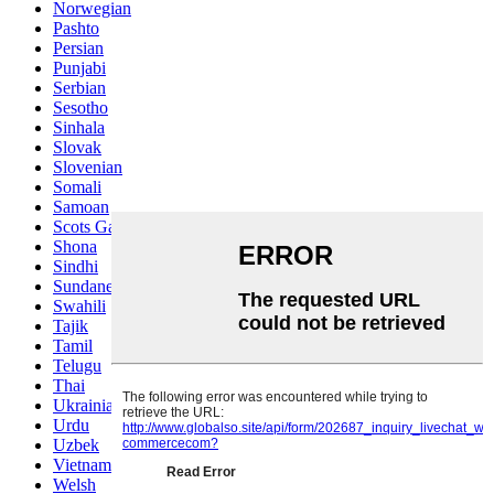
Norwegian
Pashto
Persian
Punjabi
Serbian
Sesotho
Sinhala
Slovak
Slovenian
Somali
Samoan
Scots Gaelic
Shona
Sindhi
Sundanese
Swahili
Tajik
Tamil
Telugu
Thai
Ukrainian
Urdu
Uzbek
Vietnamese
Welsh