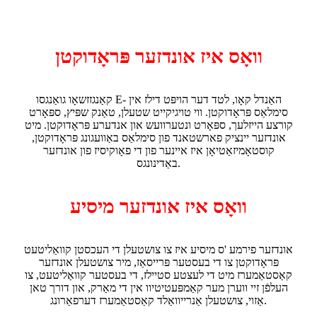
וואָס איז אונדזער פּראָדוקטן
קאַנגזזשאָו גואַנגסו E- האַנדל קאָו, לטד דער הויפּט דילז אין
סימלאַס פּראָדוקטן. ווי טויגיקייט שטעלן, טאַנק שפּיץ, ספּאָרט
קורצע הייזלעך, ספּאָרט ונטערוועש און אנדערע פּראָדוקטן. מיט
אונדזער יינציק פארשטאנד פון סימלאַס באַוועגונג פּראָדוקטן,
קוסטאָמיזאַטיאָן איז איינער פון די פאָוקיסיז פון אונדזער
באַדינונגס.
וואָס איז אונדזער מיסיע
אונדזער פירמע 'ס מיסיע איז צו צושטעלן די העכסטן קוואַליטעט
פּראָדוקטן צו די בעסטער פּרייסאַז, מיר צושטעלן אונדזער
קאַסטאַמערז מיט די לעצטע סטיילז, די בעסטער קוואַליטעט, צו
העלפֿן זיי ווערן מער קאַמפּעטיטיוו אין די מאַרק, און דורך טאן
אַזוי, צושטעלן אַנרייוואַלד קאַסטאַמערז דערפאַרונג.