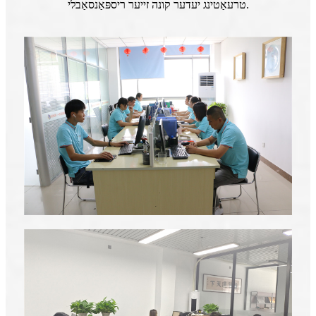
טרעאַטינג יעדער קונה זייער ריספּאַנסאַבלי.