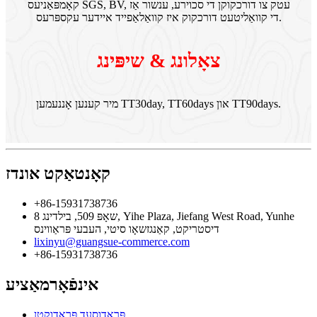
קאָמפּאַניעס SGS, BV, עטק צו דורכקוקן די סכוירע, ענשור אַז
די קוואַליטעט דורכקוק איז קוואַלאַפייד איידער עקספּרעס.
צאָלונג & שיפּינג
מיר קענען אָננעמען TT30day, TT60days און TT90days.
קאָנטאַקט אונדז
+86-15931738736
שאָפּ 509, בילדינג 8, Yihe Plaza, Jiefang West Road, Yunhe
דיסטריקט, קאַנגזשאָו סיטי, העבעי פּראַווינס
lixinyu@guangsue-commerce.com
+86-15931738736
אינפֿאָרמאַציע
פּראָדוסעד פּראָדוקטן