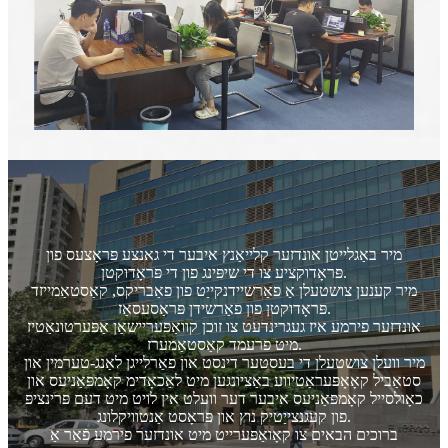
מיר באַגלייטן אונדזער קלייאַנץ איבער די גאנצע פּראָצעס פון
פּראָדוקציע צו די שיפּינג פון די פּראָדוקטן.
מיר קענען צושטעלן אַ פאַרשיידנקייַט פון פאַבריקס, קאַסטאַמייזד
פּראָדוקטן פון פאַרשידן פּראַסעסאַז.
אונדזער פירמע איז געגרינדעט צו זוכן קוואַפּעריישאַן אַפּערטונאַטיז
מיט פרעמד קאַסטאַמערז.
מיר וועלן צושטעלן די בעסטער דינסט און פאַרלייגן לאַנג-טערמין און
סטאַביל קאָאָפּעראַטיווע באַציונגען מיט לאַכאָדימ קאָמפּאַניעס און
כאָולסייל קאָמפּאַניעס איבער דער וועלט אין לויט מיט דעם פּרינציפּ
פון קעגנצייַטיק נוץ און פּראָסט אַנטוויקלונג.
ברוכים הבאים צו קאָואַפּערייט מיט אונדזער פירמע פֿאַר אַ