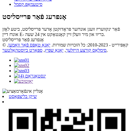
סיטעמאַפּ.קסמל
אָנפרעג פֿאַר פּרייסליסט
פֿאַר ינקוועריז וועגן אונדזער פּראָדוקטן אָדער פּרייסליסט, ביטע לאָזן
אונדז דיין E- בריוו און מיר וועלן זיין קאָנטאַקט אין 24 שעה.
אָנפרעג פֿאַר פּרייסליסט
© קאַפּירייט - 2010-2023: כל הזכויות שמורות.
יאָגאַ טאַפּס פֿאַר וואָמען
,
,
סימלאַס קורצע הייזלעך
,
יאָגאַ שפּיץ
,
ספּאָרט ביוסטהאַלטער
שיקן בליצפּאָסט