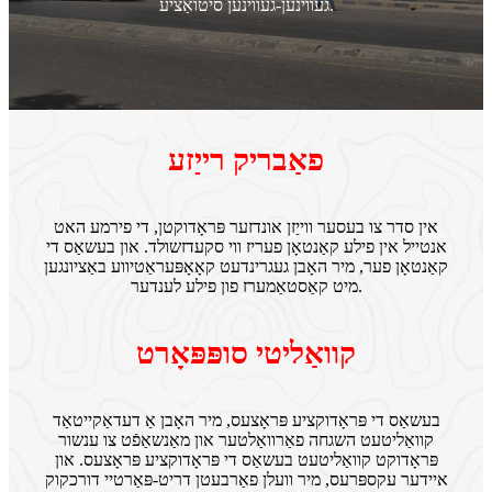
געווינען-געווינען סיטואַציע.
פאַבריק רייַזע
אין סדר צו בעסער ווייַזן אונדזער פּראָדוקטן, די פירמע האט
אנטייל אין פילע קאַנטאָן פעריז ווי סקעדזשולד. און בעשאַס די
קאַנטאָן פער, מיר האָבן געגרינדעט קאָאָפּעראַטיווע באַציונגען
מיט קאַסטאַמערז פון פילע לענדער.
קוואַליטי סופּפּאָרט
בעשאַס די פּראָדוקציע פּראָצעס, מיר האָבן אַ דעדאַקייטאַד
קוואַליטעט השגחה פאַרוואַלטער און מאַנשאַפֿט צו ענשור
פּראָדוקט קוואַליטעט בעשאַס די פּראָדוקציע פּראָצעס. און
איידער עקספּרעס, מיר וועלן פאַרבעטן דריט-פּאַרטיי דורכקוק