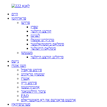
היים
פּראָדוקטן
פרויען
שפּיץ
קורצע הייזלעך
לעגינגז
טויגיקייט שטעלן
סימלאַס ביוסטהאַלטער
סימלאַס הייזעלעך
מענטשן
סייקלינג קורצע הייזלעך
נייַעס
וועגן אונדז
פירמע פּראָפיל
שטעקן טראַינינג
אַנערז
פירמע ווייַזן
אַקטיוויטעטן
ציבור וווילשטאנד
FAQ
אַרבעט פּראָגרעס און ראַ מאַטעריאַלס
סערטיפיקאַץ