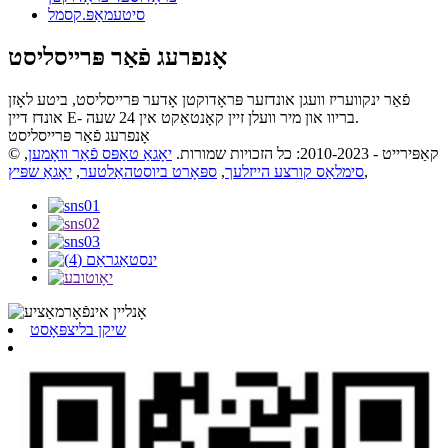
סיטעמאַפּ.קסמל
אָנפרעג פֿאַר פּרייסליסט
פֿאַר ינקוועריז וועגן אונדזער פּראָדוקטן אָדער פּרייסליסט, ביטע לאָזן
אונדז דיין E- בריוו און מיר וועלן זיין קאָנטאַקט אין 24 שעה.
אָנפרעג פֿאַר פּרייסליסט
© קאַפּירייט - 2010-2023: כל הזכויות שמורות.
יאָגאַ טאַפּס פֿאַר וואָמען
,
,
סימלאַס קורצע הייזלעך
,
ספּאָרט ביוסטהאַלטער
,
יאָגאַ שפּיץ
שיקן בליצפּאָסט