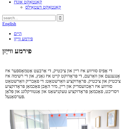
קאָנטאַקט אונדז
קאָנטאַקט דעטאַילס
English
היים
פירמע ווייַזן
פירמע ווייַזן
די אָפיס סוויווע איז ריין און ציכטיק, די אַרבעט אַטמאָספער איז
אָנגענעם און וואַרעם, די פּראָדוקט קייט איז גאַנץ, און די רשימה איז
ציכטיק און ציכטיק. פּראָדוקציע וואַרשטאַט: די פאַבריק וואַרשטאַט
סוויווע איז ראַכוועסדיק און ריין, מיר האָבן פאַכמאַן פּראָדוקציע
ויסריכט, פאַכמאַן פּראָדוקציע טעקנישאַנז און אַנטוויקלונג און פּלאַן
פּערסאַנעל.