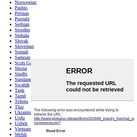
Norwegian
Pashto
Persian
Punjabi
Serbian
Sesotho
Sinhala
Slovak
Slovenian
Somali
Samoan
Scots Gaelic
Shona
Sindhi
Sundanese
Swahili
Tajik
Tamil
Telugu
Thai
Ukrainian
Urdu
Uzbek
Vietnamese
Welsh