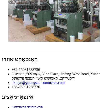
קאָנטאַקט אונדז
+86-15931738736
שאָפּ 509, בילדינג 8, Yihe Plaza, Jiefang West Road, Yunhe
דיסטריקט, קאַנגזשאָו סיטי, העבעי פּראַווינס
lixinyu@guangsue-commerce.com
+86-15931738736
אינפֿאָרמאַציע
פּראָדוסעד פּראָדוקטן