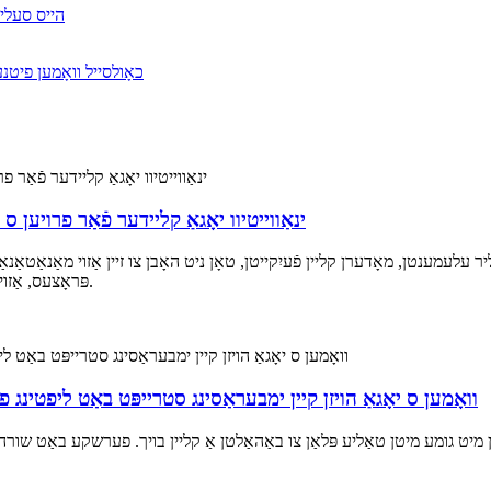
ינאַווייטיוו יאָגאַ קליידער פֿאַר פרויען 
ר עלעמענטן, מאָדערן קליין פֿעיִקייטן, טאָן ניט האָבן צו זיין אַזוי מאַנאַטאַ
פּראָצעס, אַזוי אַז די באַוועגונג פון די האַלטנ זיך מער ליכט און פלעקסאַבאַל.
וואָמען ס יאָגאַ הויזן קיין ימבעראַסינג סטרייפּט באַט ליפטינג