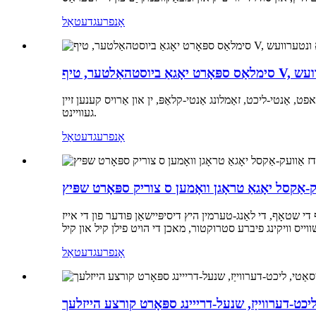
אָנפרעג
דעטאַל
ערוועש
, אַנטי-ליכט, זאַמלונג אַנטי-קלאַפּ, ין און אַרויס קענען זיין
געוויינט.
אָנפרעג
דעטאַל
קסל יאָגאַ טראָגן וואָמען ס צוריק ספּאָרט שפּיץ
 שטאָף, די לאַנג-טערמין היץ דיסיפּיישאַן פּודער פון די אייז
אָנפרעג
דעטאַל
 ליכט-דערווייַז, שנעל-דרייינג ספּאָרט קורצע הייזלעך