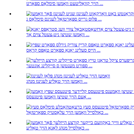
הויך קוואַליטעט וואָמען סימלאַס ספּאָרט ...
פּלוס גרייס ספּאָרטזאַל לעגינס סימלאַס נ ...
וואָמען שטיצן ניט-צעטל צוים אַד ...
הייס סעלינג יאָגאַ ספּאָרט טאַפּס קראָס ...
ספורט מענטשן ס סייקלינג אונטער ...
וואָמען הויך טאַליע לעגינגז מנהג ...
אָעם הויך שטיצן וואָמען פיטנעסס ...
כאָולסייל וואָמען הויך עלאַסטיק ספּאָרטזאַל ...
כאָולסייל מנהג לאָגאָ הויך טאַליע ...