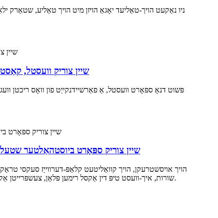
ניו נאַקעט הויך-טאַליעד יאָגאַ הויזן מיט הויך טאַליע, שטאַרק ילאַ
שיין צוריק וועסטל, קאַסטן
שיין צוריק ספּאָרט ביוסטהאַלטער שטעלן 
הויך אויסשטרעקן, הויך קוואַליטעט קלאַפּ-דערווייַז סעקסי טראַקקס
שורות, איך-וועסט טיפּ דין אַקסל רימען פּלאַן, צעשפּרייטן אַקסל דרוק, רימווואַבאַל קאָוסטער פּלאַן, סטאַביל שטיצן, געניטונג איז נישט גרינג צו לויפן גלעזל, ספּאָרט טרייסט, ברעאַטהאַבלע נישט הייס.