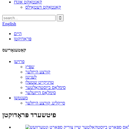
קאָנטאַקט אונדז
קאָנטאַקט דעטאַילס
English
היים
פּראָדוקטן
קאַטעגאָריעס
פרויען
שפּיץ
קורצע הייזלעך
לעגינגז
טויגיקייט שטעלן
סימלאַס ביוסטהאַלטער
סימלאַס הייזעלעך
מענטשן
סייקלינג קורצע הייזלעך
פיטשערד פּראָדוקטן