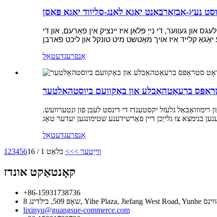
ט נעץ-אַבזאָרבאַנט יאָגאַ לאַנג-סליווד יאָגאַ פּאַסן
ס און געווער, די נייַ פּלאַן איז יינציק אין פאָרעם, און די
אָנפרעג
דעטאַל
טראַפּס ברעאַטהאַבלע און באַקוועם ביוסטהאַלטער
פון רימווואַבאַל גלעזל יקסטענדז די דינסט לעבן פון ונטערוועש.
אָנפרעג
דעטאַל
ווייַטער >
>>
בלאַט 1 / 16
6
5
4
3
2
1
קאָנטאַקט אונדז
+86-15931738736
פּראַווינס
lixinyu@guangsue-commerce.com