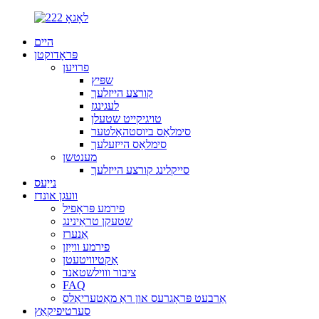
היים
פּראָדוקטן
פרויען
שפּיץ
קורצע הייזלעך
לעגינגז
טויגיקייט שטעלן
סימלאַס ביוסטהאַלטער
סימלאַס הייזעלעך
מענטשן
סייקלינג קורצע הייזלעך
נייַעס
וועגן אונדז
פירמע פּראָפיל
שטעקן טראַינינג
אַנערז
פירמע ווייַזן
אַקטיוויטעטן
ציבור וווילשטאנד
FAQ
אַרבעט פּראָגרעס און ראַ מאַטעריאַלס
סערטיפיקאַץ