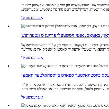
 מעזשערמאַנט טעכנאָלאָגיע פון ​​פוס אַרומנעם, צוזאַמען מיט די
אָנפרעג
דעטאַל
ָגן, באַטאַם, אַנטי-ויסשטעלן פרויען ס ונטערוועש
פּשוט דנאָ ספּאָרט וועסטל, אַ פאַרשיידנקייַט פון וואָס ריכטן וועגן, נאָענט-פּאַסן דנאָ, קענען זיין וואָרן. ברעאַטהאַבלע, באַקוועם, סעקסי, כיינעוודיק. באַקוועם נאַקעט, סעקסי באַק.3 ד דרייַ-דימענשאַנאַל
אָנפרעג
דעטאַל
לעסס ביוסטהאַלטער ספּאָרט ביוסטהאַלטער וואָמען
דן. ו-שייפּט קייַלעכיק האַלדז, מאַדאַפייד אַקסל און האַלדז
אָנפרעג
דעטאַל