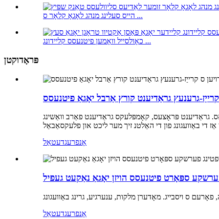
הייס סעלינג מנהג לאָגאָ קלאָר ס ...
כאָולסייל וואָמען פיטנעסס קליידונג ...
פּראָדוקטן
ס קרייַז-גרענעץ גראַדיענט קורץ אַרבל יאָגאַ פיטנעסס
נאַס. גראַדיענט פּראָצעס, קאָמפּלעקס גראַדיענט פאַרב וואַשינג
אָנפרעג
דעטאַל
 פערשקע ספּאָרט פיטנעסס הויזן יאָגאַ נאַקעט געפיל
אָנפרעג
דעטאַל