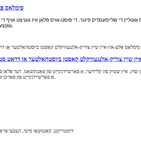
סימלאַס פּוס
ַוטליין די שליימעסדיק פיגור. די פּוסט-אויס פּלאַן איז געניצט אויף די לעג
גאנצע יאָגאַ קלייד איז אויך מאַטשט מיט טונקל און ליכט פארבן.
יין שיין צוריק-אלנגעוויקלט קאַסטן ביוסטהאַלטער אָן דראָט ס
 שוץ, איין שטיק פון קליידער, אַ פאַרשיידנקייַט פון פאַנגקשאַנז. דער פּלאַן 
א פאַרשיידנקייַט פון פארבן זענען בנימצא צו גלייַכן דיין פאַרשידענע שטימונגען יעדער טאָג.
שאָפּ 509, בילדינג 8, Yihe Plaza, Jiefang West Road, Yunhe דיסטריקט, קאַנגזשאָו סיטי, העבעי 