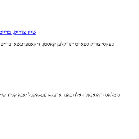
סימלאַס ספּאָרט יאָגאַ בי
סעקסי צוריק ספּאָרט ייַנוויקלען קאַסטן, דיקאַמפּרעשאַן ברייט אַ
סימלאַס דיאַגאָנאַל האַלדזבאַנד אַוועק-דעם-אַקסל יאָגאַ קלייד שי