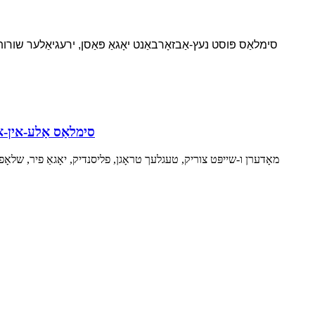
סימלאַס פּוסט נעץ-אַבזאָרבאַנט יאָגאַ פּאַסן, ירעגיאַלער שורות א
סימלאַס אַלע-אין-א
מאָדערן ו-שייפּט צוריק, טעגלעך טראָגן, פליסנדיק, יאָגאַ פיר, שלאָפן