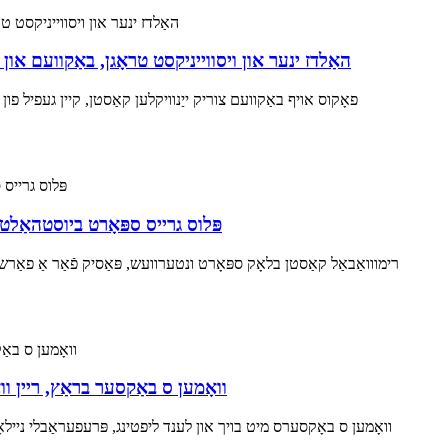
זילבער קאַנטראַסט גרויס ו ספּאָרט קאַסטן וועסטל, מאָדערן V- האַלדז ינער און וי
פאָקוס אויף באַקוועם צוריק ייַנוויקלען קאַסטן, קיין געפיל פו
פּלוס גרייס ספּאָרט ביוסטהאַלטער
רימווואַבאַל קאַסטן בלאָק ספּאָרט ונטערוועש, פּאַסיק פֿאַר אַ פאַרשיי
וואָמען ס באַקסער בראַץ, ריין ו