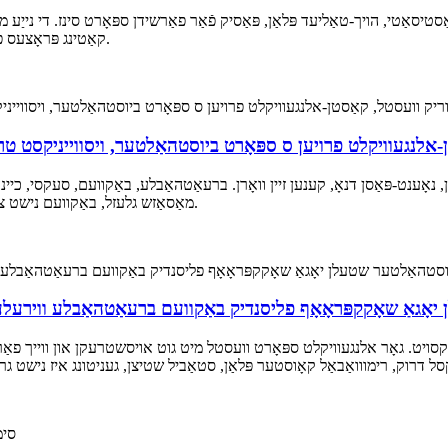
סטיסאַטי, הויך-טאַליעד פּלאַן, פּאַסיק פֿאַר פאַרשידן ספּאָרט סינז. די נייַע
קאַטינג פּראָצעס פון איין שטיק, דערקלערט דעם סוד פון פאַקטיש ימבעראַסינג.
-אלנגעוויקלט פרויען ס ספּאָרט ביוסטהאַלטער, ויסווייניקסט טרא
מאַסאַזש גלעזל, באַקוועם נישט צו יקספּאַנד, שטעלן אַוועק די קאַסטן קייַלעכיק און נאַטירלעך.
יאָגאַ שאָקקפּראָאָף פליסנדיק באַקוועם ברעאַטהאַבלע ווירע
ויט. גאָר אלנגעוויקלט ספּאָרט וועסטל מיט גוט אויסשטרעקן און ווייך פאַרבינ