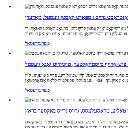
 מאָדיפיקאַטיאָן קאַסטן קרייַזבויגן; ברעאַטהאַבלע שטאָף, די
אָנפרעג
דעטאַל
 פּוש-אַרויף ביוסטהאַלטער, טויגיקייַט יאָגאַ וועסטל
וף. הויך ילאַסטיסאַטי, קיין שטאָל רינג, פריי באַוועגונג, קיין
אָנפרעג
דעטאַל
יך טאַליע, טראַסעלעסס, גרויס גרייס באַקסער בראַץ
ן ס באָקסערס מיט בויך און לענד ליפטינג, פּרעפעראַבלי ניילאָן שטאָף, שווייס אַבזאָרפּשאַן, ברעאַטהאַבלע, סאַפטער, מער יידל. 100% אַנטי-באַקטיריאַל קראַטש, זאָרגן פֿאַר יידל הויט; די כאַניקאָום