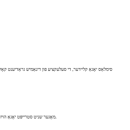
סימלאַס יאָגאַ קליידער, די סעלעקציע פון ​​דינאַמיש גראַדיענט קאָלי
מאָגער שניט סטרייפּט יאָגאַ הויזן מיט גומע מיטן טאַליע פּלאַן צו באַהאַלטן אַ קליין בויך. פערשקע באַט שורה, פאָרעם ס ויסבייג. מאָדערן מלקות, ענערגיע, גרינג באַוועגונג.