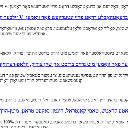
סווייניקסט טראָגן, באַקוועם און ברעאַטהאַבלע דראָט-פריי ונטערוועש פֿאַר וואָמען
ן שטיצן, קאָליר קאַנטראַסט פּלאַן עלעמענטן. פראָנט קאַסטן נעט, וויזשאַוואַל
אויסלייג פון די ינער שיכטע צו העלפן היץ דיסיפּיישאַן; גומע וועבינג, אָפּרו פּאַסיק די פיגור.
 פֿאַר וואָמען מיט גרויס בריסט און שיין צוריק, קלאַפּ-דערווייַז
דנקייַט פון הויך-ינטענסיטי געניטונג סינז, צו ענשור סטאַביל שטיצן פֿאַר דעם ג
קנעכטשאפט. מעהודערדיק הויך גומע יאַרן וואָווען אין איין גוף, 360 ° ענג פּעקל, עפעקטיוו קלאַפּ אַבזאָרפּשאַן.
ואַטע קראַטש, טאַמי קאָנטראָל, הינטן, נאַקעט טראָגן, מיטן-הו
וואָמע
איז וואַרעם, גרינגער צו קראָם היץ, און סודז די ווייטיק און ומבאַקוועמקייַט פון די יוטעראַס.