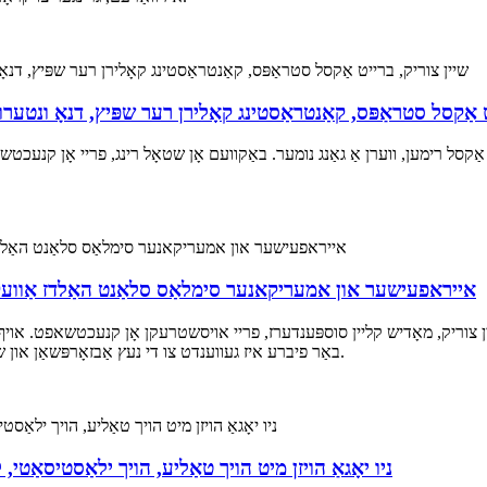
וסטהאַלטער, טיף V, שיין צוריק, ברייט אַקסל סטראַפּס, קאַנטראַסטינג קאָלירן רער שפּיץ, דנאָ ונט
קסל רימען, ווערן אַ גאַנג נומער. באַקוועם אָן שטאָל רינג, פריי אָן קנעכטשאפט
אייראפעישער און אמעריקאנער סימלאַס סלאַנט האַלדז אַוועק-אַ
ין צוריק, מאָדיש קליין סוספּענדערז, פריי אויסשטרעקן אָן קנעכטשאפט. אויף די
באַר פיברע איז געווענדט צו די נעץ אַבזאָרפּשאַן און שווייס וויקינג פיברע סטרוקטור, מאכן די הויט פילן קיל און קיל.
ניו יאָגאַ הויזן מיט הויך טאַליע, הויך ילאַסטיסאַטי,