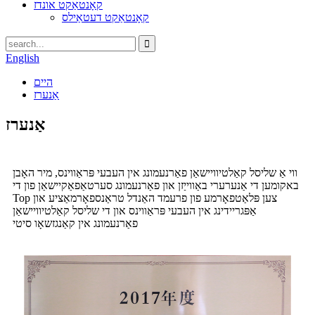
קאָנטאַקט אונדז
קאָנטאַקט דעטאַילס
English
היים
אַנערז
אַנערז
ווי אַ שליסל קאַלטיוויישאַן פאַרנעמונג אין העבעי פּראַווינס, מיר האָבן
באקומען די אַנערערי באַווייַזן און פאַרנעמונג סערטאַפאַקיישאַן פון די
Top צען פּלאַטפאָרמע פון ​​פרעמד האַנדל טראַנספאָרמאַציע און
אַפּגריידינג אין העבעי פּראַווינס און די שליסל קאַלטיוויישאַן
פאַרנעמונג אין קאַנגזשאָו סיטי