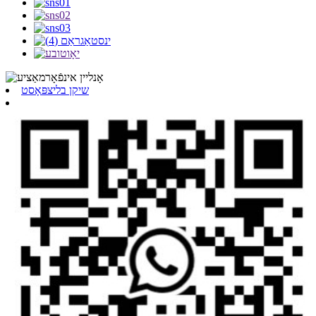
שיקן בליצפּאָסט