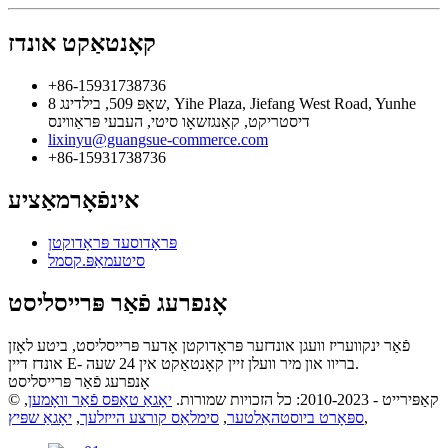
קאָנטאַקט אונדז
+86-15931738736
שאָפּ 509, בילדינג 8, Yihe Plaza, Jiefang West Road, Yunhe
דיסטריקט, קאַנגזשאָו סיטי, העבעי פּראַווינס
lixinyu@guangsue-commerce.com
+86-15931738736
אינפֿאָרמאַציע
פּראָדוסעד פּראָדוקטן
סיטעמאַפּ.קסמל
אָנפרעג פֿאַר פּרייסליסט
פֿאַר ינקוועריז וועגן אונדזער פּראָדוקטן אָדער פּרייסליסט, ביטע לאָזן
אונדז דיין E- בריוו און מיר וועלן זיין קאָנטאַקט אין 24 שעה.
אָנפרעג פֿאַר פּרייסליסט
© קאַפּירייט - 2010-2023: כל הזכויות שמורות.
יאָגאַ טאַפּס פֿאַר וואָמען
,
,
ספּאָרט ביוסטהאַלטער
,
סימלאַס קורצע הייזלעך
,
יאָגאַ שפּיץ