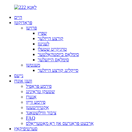
היים
פּראָדוקטן
פרויען
שפּיץ
קורצע הייזלעך
לעגינגז
טויגיקייט שטעלן
סימלאַס ביוסטהאַלטער
סימלאַס הייזעלעך
מענטשן
סייקלינג קורצע הייזלעך
נייַעס
וועגן אונדז
פירמע פּראָפיל
שטעקן טראַינינג
אַנערז
פירמע ווייַזן
אַקטיוויטעטן
ציבור וווילשטאנד
FAQ
אַרבעט פּראָגרעס און ראַ מאַטעריאַלס
סערטיפיקאַץ